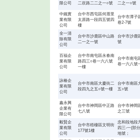
限公司
二崁路二二之一○號
二之一○號
中鐵實
台中市西屯區何厝里
台中市潭子區
業有限
太原路一段四五號四
巷2-7號
公司
樓
全一清
台中市沙鹿區中山路
台中市沙鹿
除有限
二一之一號
號
公司
百福企
台中市南屯區永春南
台中市南屯
業有限
路四三○巷一六八號
巷一六八號
公司
一樓
詠椿企
台中市南區大慶街二
台中市南區
業有限
段四九之五○號一樓
五○號
公司
鑫永興
台中市神岡區中正路
台中市神岡
企業有
七八號
之三號
限公司
毅賢企
忠和段地段九
台中市梧棲區文明街
業有限
四三-一(部分
177號1樓
公司
地號；