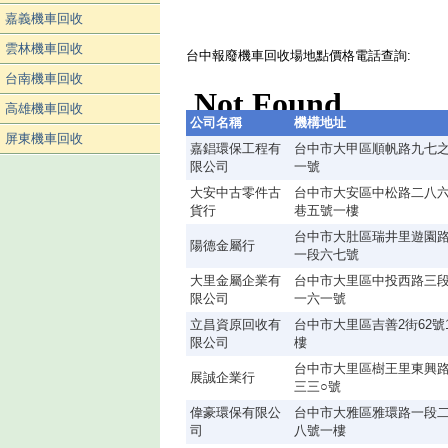
嘉義機車回收
雲林機車回收
台中報廢機車回收場地點價格電話查詢:
台南機車回收
高雄機車回收
公司名稱
機構地址
屏東機車回收
嘉錩環保工程有
台中市大甲區順帆路九七
限公司
一號
大安中古零件古
台中市大安區中松路二八
貨行
巷五號一樓
台中市大肚區瑞井里遊園
陽德金屬行
一段六七號
大里金屬企業有
台中市大里區中投西路三
限公司
一六一號
立昌資原回收有
台中市大里區吉善2街62號
限公司
樓
台中市大里區樹王里東興
展誠企業行
三三○號
偉豪環保有限公
台中市大雅區雅環路一段
司
八號一樓