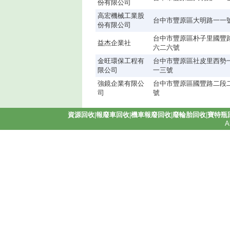
份有限公司
高宏機械工業股
台中市豐原區大明路一一
份有限公司
台中市豐原區朴子里國豐
益杰企業社
六二六號
金旺環保工程有
台中市豐原區社皮里西勢
限公司
一三號
強鏡企業有限公
台中市豐原區國豐路二段
司
號
資源回收
|
報廢車回收
|
機車報廢回收
|
廢輪胎回收
|
寶特瓶
A