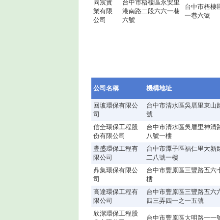
同宸實
台中市梧棲區永安里
台中市梧棲
業有限
港南路二段六六一巷
一巷六號
公司
六號
公司名稱
機構地址
回玻環保有限公
台中市清水區吳厝里東山
司
號
信全環保工程股
台中市清水區吳厝里神清
份有限公司
八號一樓
豐盛環保工程有
台中市潭子區福仁里大新
限公司
二八號一樓
鼎集環保有限公
台中市豐原區三豐路五六
司
樓
高達環保工程有
台中市豐原區三豐路五六
限公司
四三弄四一之一五號
欣潔環保工程股
台中市豐原區大明路一一