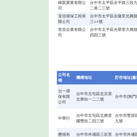
暐凱實業有限公
台中市太平區永平路三段
司
二巷二三號
宜信環保工程有
台中市太平區永隆里光興
限公司
三○○號
世崇企業有限公
台中市太平區光華里大興
司
四四三號
公司名
機構地址
貯存地址(廠
稱
台一環
台中市北屯區北京里
保有限
台中市(無門
北華街一二二號
公司
台中市北屯區北興里
台中市豐原
中華行
國豐街二四三號
九號
懋憶有
台中市外埔區三崁里
台中市外埔