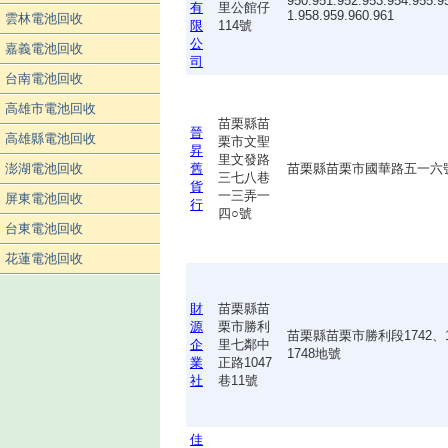
950.951.952.953.954.955.9
有
里公館仔
1.958.959.960.961
雲林電池回收
限
114號
公
嘉義電池回收
司
台南電池回收
高雄市電池回收
苗栗縣苗
晉
高雄縣電池回收
栗市文聖
昇
里文發路
澎湖電池回收
舊
苗栗縣苗栗市國華路五一六
三七八巷
貨
一三弄一
屏東電池回收
行
四○號
台東電池回收
花蓮電池回收
財
苗栗縣苗
源
栗市勝利
苗栗縣苗栗市勝利段1742、1
企
里七鄰中
1748地號
業
正路1047
社
巷11號
佳