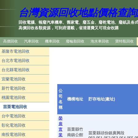
台灣資源回收地點價格查詢
回收電腦、報廢汽車機車、舊家電、廢五金、廢乾電池、廢紙及各
高價回收各類資源，可到府運載，省清運費又可現金收購
高價回收
汽車回收
機車回收
廢輪胎回收
泡水車回收
寶特瓶回收
基隆市電池回收
台北市電池回收
台北縣電池回收
宜蘭電池回收
新竹電池回收
公
司
桃園電池回收
機構地址
貯存地址(廠址)
名
苗栗電池回收
稱
台中電池回收
榮
廣
彰化電池回收
實
苗栗縣竹
苗栗縣頭份鎮廣興段
南投電池回收
業
南鎮公館