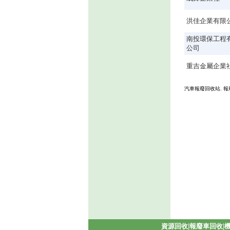
洪佳企業有限
南投環保工程
公司
重吉金屬企業
汽車報廢回收站. 
資源回收
|
報廢車回收
|