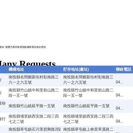
收站. 報廢汽車回收場地點價格電話地址查詢
機構地址
貯存地址(廠址)
聯絡電話
南投縣名間鄉新街村彰南路三
南投縣名間鄉新街村彰南路三
行
04...
六一之六五號
六一之六五號
南投縣竹山鎮中和里前山路二
南投縣竹山鎮中和里前山路二
行
04...
段一五一號
段一五一號
股份
南投縣竹山鎮延平路一五號
南投縣竹山鎮延平路一五號
04...
南投縣埔里鎮西安路二段三四
南投縣埔里鎮西安路二段三四
商行
04...
七之二號
七之二號
南投縣草屯鎮石川里碧興路2段
南投縣草屯鎮上林里草溪路二