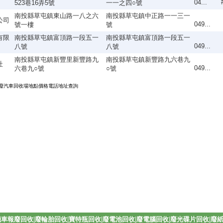
04...
523巷16弄5號
一一之四○號
南投縣草屯鎮東山路一八之六
南投縣草屯鎮中正路一一三一
公司
049...
號一樓
號
有限
南投縣草屯鎮富頂路一段五一
南投縣草屯鎮富頂路一段五一
049...
八號
八號
南投縣草屯鎮新豐里新豐路九
南投縣草屯鎮新豐路九六巷九
社
049...
六巷九○號
○號
報廢汽車回收場地點價格電話地址查詢
機車報廢回收
|
廢輪胎回收
|
寶特瓶回收
|
廢電池回收
|
廢電腦回收
|
廢光碟片回收
|
廢