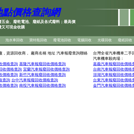
地點價格查詢網
廢五金、廢乾電池、廢紙及各式廢料；最高價
費又可現金收購
泡水車回收
寶特瓶回收
廢電池回收
電腦回收
光碟回收
廢紙回收
廠，資源回收商， 廠商名稱 地址 汽車報廢查詢聯絡
台灣全省汽車機車二手
汽車機車殺肉場：
收價格查詢
基隆汽車報癈回收價格查詢
嘉義汽車報癈回收價格
回收價格查詢
宜蘭汽車報廢回收價格查詢
台南汽車報癈回收價格
收價格查詢
新竹汽車報廢回收價格查詢
澎湖汽車報癈回收價格
格查詢
台中汽車報癈回收價格查詢
台東汽車報癈回收價格
收價格查詢
南投汽車報癈回收價格查詢
金門汽車報癈回收價格